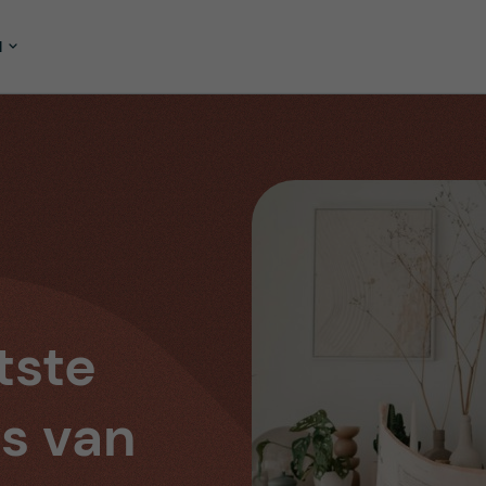
M
tste
s van