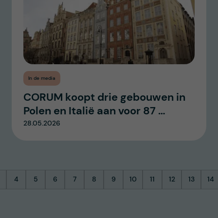
In de media
CORUM koopt drie gebouwen in
Polen en Italië aan voor 87 …
28.05.2026
4
5
6
7
8
9
10
11
12
13
14
na
agina
Pagina
Pagina
Pagina
Pagina
Pagina
Pagina
Pagina
Pagina
Pagina
Pagina
Pa