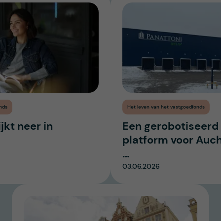
nds
Het leven van het vastgoedfonds
kt neer in
Een gerobotiseerd 
platform voor Auc
…
03.06.2026