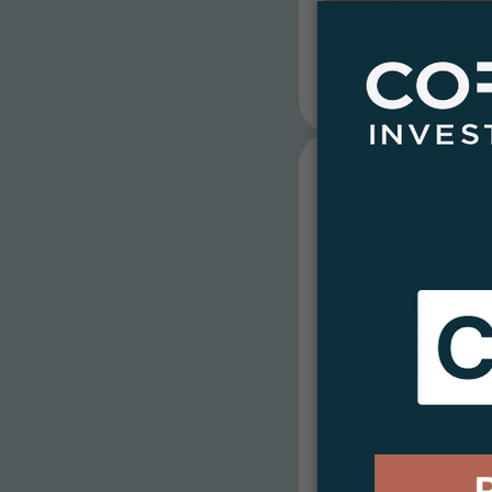
Eerste halfja
investeert 40
23.07.2026
Het leven van het vastgoedfo
CORUM Origin
Sterk in de …