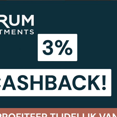
ar 2026: CORUM
CORUM Origin ver
0 miljoen euro
hypermarkten in F
21.07.2026
nds
Het leven van het vastgoedfonds
 en CORUM XL:
Kaunas, Litouwen: 
vastgoedovertuigin