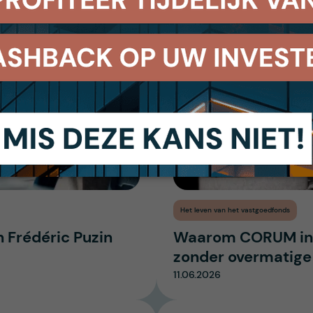
vertaalt …
02.07.2026
Het leven van het vastgoedfonds
n Frédéric Puzin
Waarom CORUM in
zonder overmatige
11.06.2026