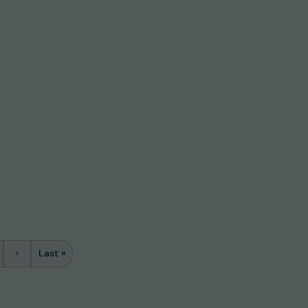
›
Last »
gina
Volgende pagina
Laatste pagina