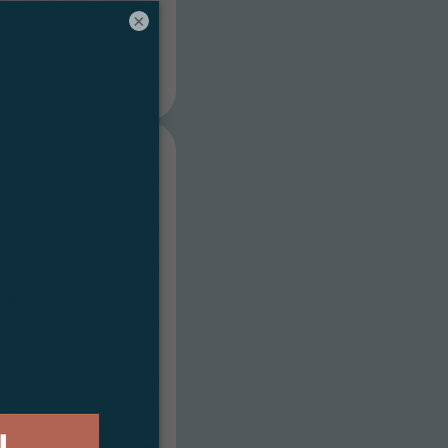
×
koopt twee
inland
een
g die zich