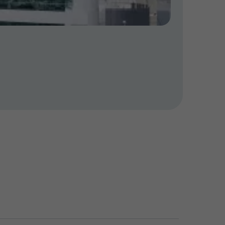
CORUM 
Nederl
Kantoo
30.11.2024