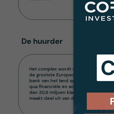
De huurder
Het complex wordt verhuurd aan één e
de grootste Europese bankgroepen, opge
bank van het land qua aantal filialen 
qua financiële en activa-middelen (48 
dan 20,6 miljoen klanten (13,5 miljoe
maakt deel uit van de aankoop van een