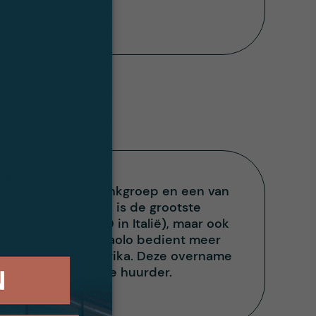
 internationale bankgroep en een van
iaanse banken. Zij is de grootste
0, waarvan 75.000 in Italië), maar ook
 Turijn. Intesa Sanpaolo bedient meer
nOosten en Noord-Afrika. Deze overname
urd worden aan deze huurder.