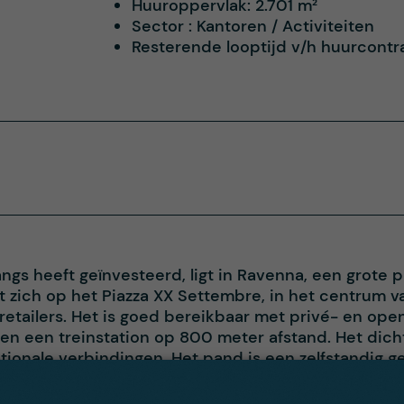
Huuroppervlak:
2.701 m²
Sector :
Kantoren / Activiteiten
Resterende looptijd v/h huurcontr
gs heeft geïnvesteerd, ligt in Ravenna, een grote 
dt zich op het Piazza XX Settembre, in het centrum 
retailers. Het is goed bereikbaar met privé- en op
en een treinstation op 800 meter afstand. Het dichts
ationale verbindingen. Het pand is een zelfstandig
ne grond is voornamelijk gewijd aan het bankfiliaa