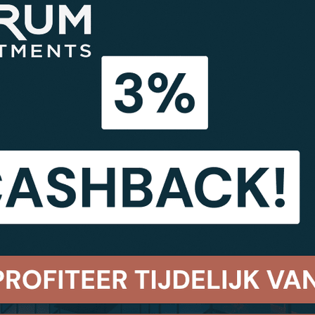
nkele onderneming: Intesa Sanpaolo, een Italiaanse
richt in 2007 na de fusie van de drie grootste Ital
(5.200, waarvan 4.200 in Italië) en werknemers (98.00
miljard euro). Het hoofdkwartier van de groep is in
n in Italië) in Centraal- en Oost-Europa, het Midde
 portefeuille van 10 vestigingen in Italië die verhu