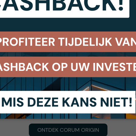
rders, waaronder internationale namen als Confora
, maar ook Spaanse namen als Mubak (11%) en Mueb
en jaren solide gebleven en het bedrijf behaalde 
 6 jaar is hoog voor dit type multi-tenant pand.
ONTDEK CORUM ORIGIN