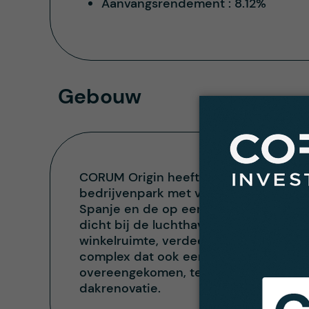
Aanvangsrendement :
8.12%
Gebouw
CORUM Origin heeft een nieuw pand ge
bedrijvenpark met voornamelijk gespec
Spanje en de op een na grootste van A
dicht bij de luchthaven en aan het beg
winkelruimte, verdeeld over 3 gebouwe
complex dat ook een IKEA-winkel en e
overeengekomen, te betalen door de 
dakrenovatie.