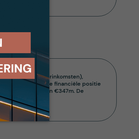
ma (50% van de huurinkomsten),
les Boom (7%). De financiële positie
in 2019 een omzet van €347m. De