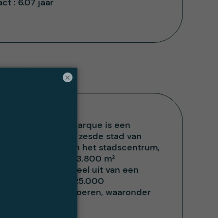
act :
6.07 jaar
×
a Azul Comercial Parque is een
ligt in Malaga, de zesde stad van
egen ten westen van het stadscentrum,
zul heeft ongeveer 13.800 m²
n 2008 en maakt deel uit van een
ringsbudget van €325.000
zaamheden uit te voeren, waaronder