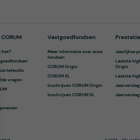
k CORUM
Vastgoedfondsen
Prestatie
 het?
Meer informatie over onze
Jaarlijkse p
fondsen
tgoedfondsen
Laatste hi
CORUM Origin
Origin
ortefeuille
CORUM XL
Laatste hi
lde vragen
Inschrijven CORUM Origin
Jaarversla
RUM
Inschrijven CORUM XL
Jaarversla
opnemen