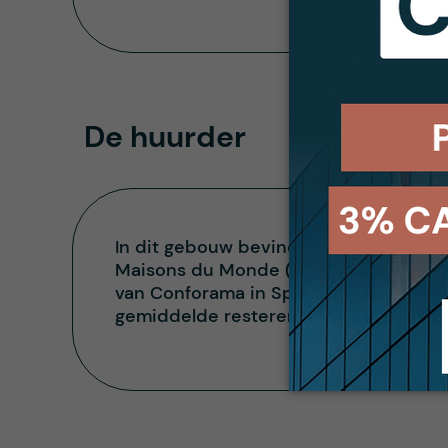
De huurder
In dit gebouw bevinden zich tien huu
Maisons du Monde (10%) en JYSK (10%)
van Conforama in Spanje is de afgelop
gemiddelde resterende huurtermijn van