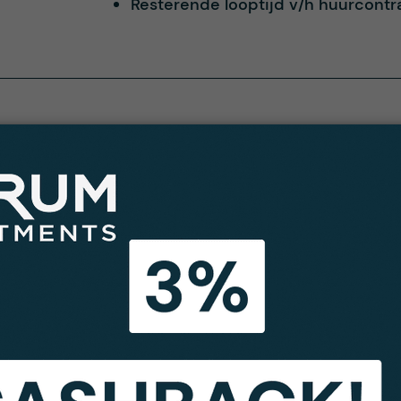
Resterende looptijd v/h huurcontr
kocht in Spanje, Bahia Azul Comercial Parque. Bahi
ialiseerde meubel- en decoratiemerken. Bahia Azul 
ndalusië qua inwoneraantal. Het is strategisch gel
in van de toeristische regio Costa del Sol. Bahia A
n, en 700 parkeerplaatsen. Het park is opgericht i
en McDonald's restaurant omvat. Er is een investe
verkoper, om in de komende jaren belangrijke werk