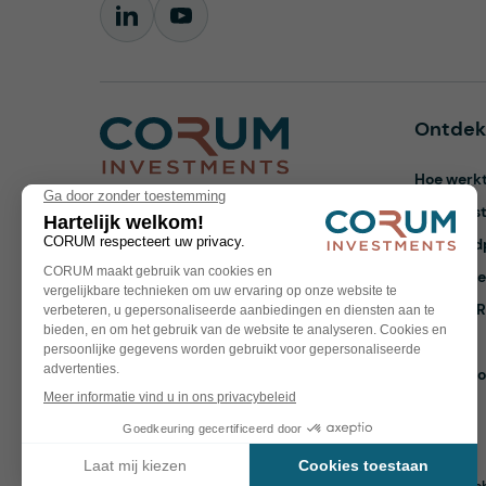
Ontde
Hoe werkt
Contact
Onze vas
Vastgoedp
CORUM
Veelgeste
Investments
Herengracht 286-3
Over CO
1016 BX Amsterdam
Nieuws
Contact 
+31 (0)20 237 1910
info@corum.nl