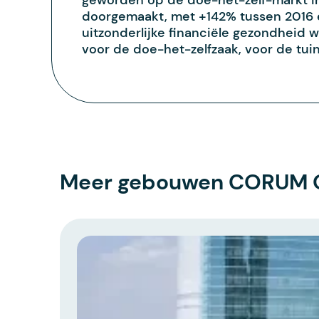
geworden op de doe-het-zelf-markt in d
doorgemaakt, met +142% tussen 2016 en
uitzonderlijke financiële gezondheid 
voor de doe-het-zelfzaak, voor de tuin
Meer gebouwen CORUM O