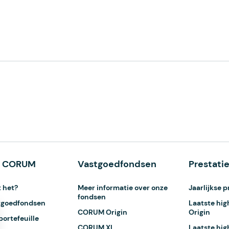
k CORUM
Vastgoedfondsen
Prestatie
 het?
Meer informatie over onze
Jaarlijkse p
fondsen
tgoedfondsen
Laatste hi
CORUM Origin
Origin
ortefeuille
CORUM XL
Laatste hi