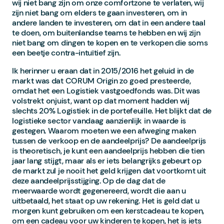
wij niet bang zijn om onze comfortzone te verlaten, wij
zijn niet bang om elders te gaan investeren, om in
andere landen te investeren, om dat in een andere taal
te doen, om buitenlandse teams te hebben en wij zijn
niet bang om dingen te kopen en te verkopen die soms
een beetje contra-intuïtief zijn.
Ik herinner u eraan dat in 2015/2016 het geluid in de
markt was dat CORUM Origin zo goed presteerde,
omdat het een Logistiek vastgoedfonds was. Dit was
volstrekt onjuist, want op dat moment hadden wij
slechts 20% Logistiek in de portefeuille. Het blijkt dat de
logistieke sector vandaag aanzienlijk in waarde is
gestegen. Waarom moeten we een afweging maken
tussen de verkoop en de aandeelprijs? De aandeelprijs
is theoretisch, je kunt een aandeelprijs hebben die tien
jaar lang stijgt, maar als er iets belangrijks gebeurt op
de markt zul je nooit het geld krijgen dat voortkomt uit
deze aandeelprijsstijging. Op de dag dat de
meerwaarde wordt gegenereerd, wordt die aan u
uitbetaald, het staat op uw rekening. Het is geld dat u
morgen kunt gebruiken om een kerstcadeau te kopen,
om een cadeau voor uw kinderen te kopen, het is iets