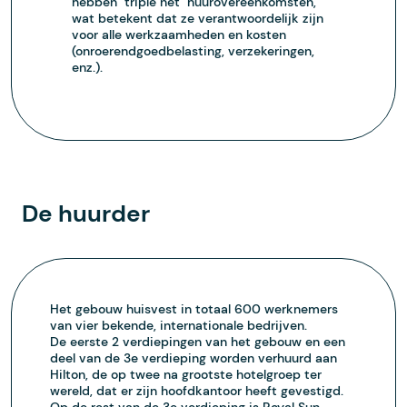
hebben "triple net" huurovereenkomsten,
wat betekent dat ze verantwoordelijk zijn
voor alle werkzaamheden en kosten
(onroerendgoedbelasting, verzekeringen,
enz.).
De huurder
Het gebouw huisvest in totaal 600 werknemers
van vier bekende, internationale bedrijven.
De eerste 2 verdiepingen van het gebouw en een
deel van de 3e verdieping worden verhuurd aan
Hilton, de op twee na grootste hotelgroep ter
wereld, dat er zijn hoofdkantoor heeft gevestigd.
Op de rest van de 3e verdieping is Royal Sun