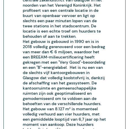
centrale zakendistrict van Glasgow in het
noorden van het Verenigd Koninkrijk. Het
profiteert van een centrale locatie in de
buurt van openbaar vervoer en ligt op
slechts een paar minuten lopen van de
twee stations in het stadscentrum. De
locatie is een echte troef om huurders te
behouden of aan te trekken.
Het gebouw is gebouwd in 1990 en is in
2018 volledig gerenoveerd voor een bedrag
van meer dan € 6 miljoen, waardoor het
een BREEAM-milieucertificering heeft
gekregen met een "Very Good"-beoordeling
en een "B"-energielabel. Het is nu een van
de slechts vijf kantoorgebouwen in
Glasgow dat volledig koolstofvrij is, dankzij
de afschaffing van het gassysteem. De
kantoorruimte en gemeenschappelijke
ruimten zijn ook geoptimaliseerd en
gemoderniseerd om te voldoen aan de
behoeften van de verschillende huurders.
Het gebouw van 8.127 m² is momenteel
volledig verhuurd aan vier huurders, met
een gemiddelde looptijd van 6,7 jaar op het
moment van aankoop. Deze huurders