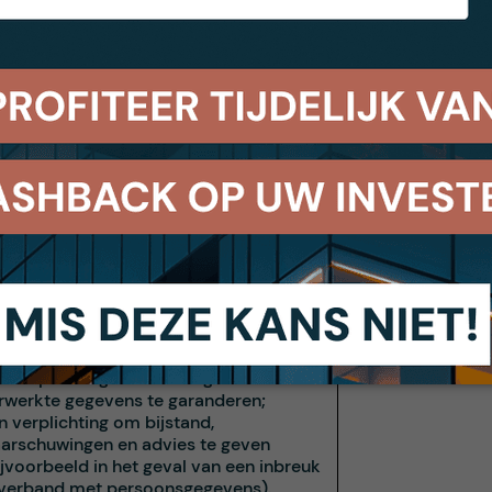
atuurlijke of rechtspersoon (bedrijf of
idsinstantie) die gegevens verwerkt
 de verwerkingsverantwoordelijke.
kers hebben verplichtingen met
king tot persoonsgegevens, die moeten
 opgenomen in het contract tussen hen
voor de verwerking verantwoordelijke:
n verplichting tot transparantie en
aceerbaarheid;
naf de ontwerpfase van nieuwe
oducten of de lancering van nieuwe
ojecten moet rekening worden
houden met de beginselen van
gevensbescherming;
n verplichting om de veiligheid van de
rwerkte gegevens te garanderen;
n verplichting om bijstand,
arschuwingen en advies te geven
ijvoorbeeld in het geval van een inbreuk
 verband met persoonsgegevens).