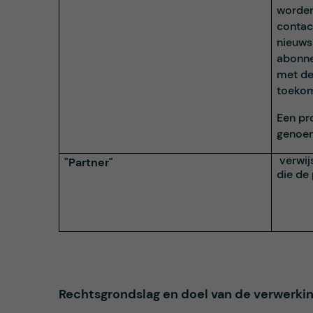
worden
contac
nieuwsb
abonne
met de
toekom
Een pr
genoe
verwij
"Partner"
die de
Rechtsgrondslag en doel van de verwerki