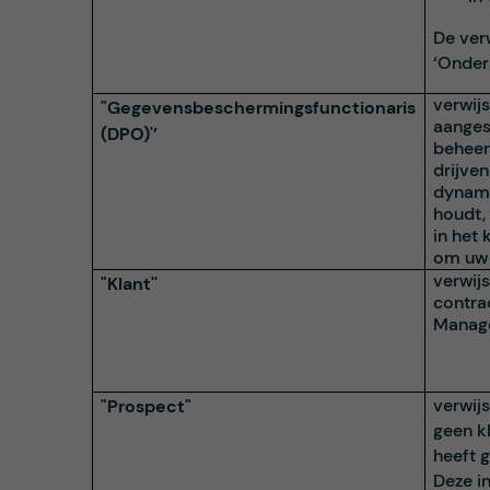
De ver
‘Onde
verwij
"Gegevensbeschermingsfunctionaris
aanges
(DPO)'’
beheer
drijve
dynami
houdt,
in het
om uw 
verwijs
"Klant''
contra
Manag
verwijs
"Prospect"
geen k
heeft 
Deze i