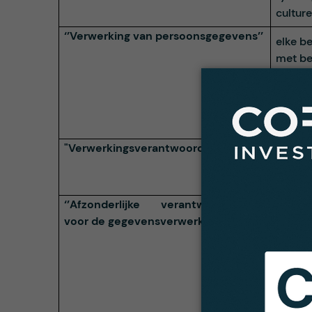
culture
‘’Verwerking van persoonsgegevens’’
elke b
met be
ongeac
vastle
wijzige
afsche
verwijs
"Verwerkingsverantwoordelijke’’
overhei
of sam
middel
‘’Afzonderlijke verantwoordelijken
verwij
voor de gegevensverwerking’’
delen v
zonder 
contro
entitei
zelfst
van de