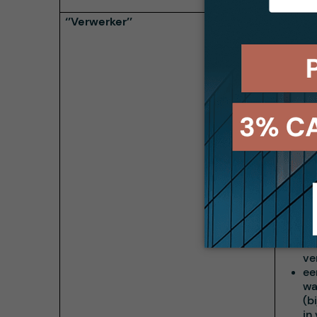
is de n
‘’Verwerker’’
overhe
namens
Verwer
betrek
worden
en de 
ee
tr
va
pr
pr
ge
ge
ee
ve
ee
wa
(b
in