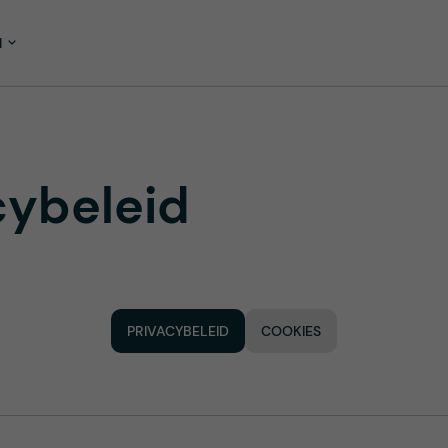
M
cybeleid
PRIVACYBELEID
COOKIES