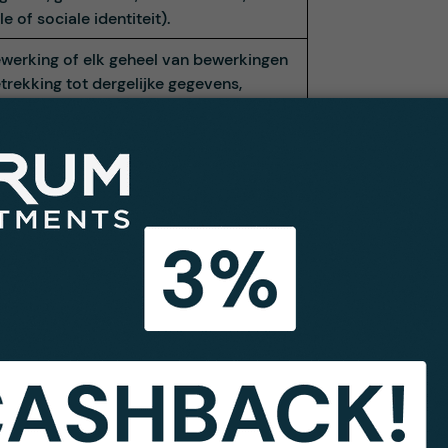
le of sociale identiteit).
ewerking of elk geheel van bewerkingen
trekking tot dergelijke gegevens,
ht het gebruikte proces (verzamelen,
ggen, ordenen, bewaren, bijwerken,
n, opvragen, raadplegen, gebruiken,
rmen, wissen of vernietigen, enz.)
t naar de rechtspersoon (bedrijf, lokale
d, enz.) of natuurlijk persoon die, alleen
en met anderen, het doel van en de
en voor de verwerking vaststelt.
st naar entiteiten die persoonsgegevens
oor hun eigen, afzonderlijke doeleinden,
hiërarchische relatie of wederzijdse
le over de verwerkingen die door elke
t worden uitgevoerd. Elke entiteit beslist
andig over de doeleinden en middelen
 gegevensverwerking die zij uitvoert.