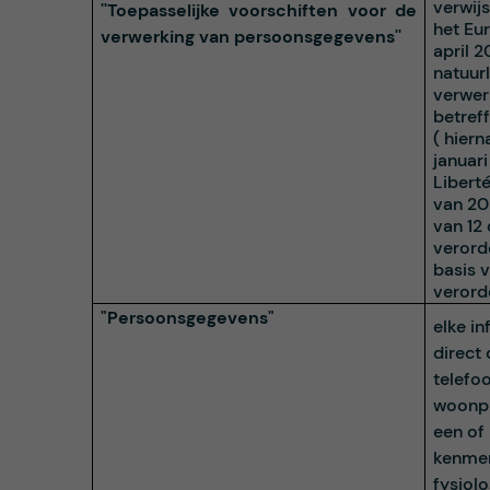
verwij
''Toepasselijke voorschiften voor de
het Eu
verwerking van persoonsgegevens''
april 
natuur
verwer
betref
( hier
januari
Liberté
van 20 
van 12
verord
basis 
verord
"Persoonsgegevens"
elke in
direct 
telefo
woonpl
een of
kenmerk
fysiol