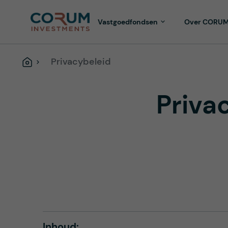
Vastgoedfondsen
Over CORU
Privacybeleid
Home
Priva
Inhoud: