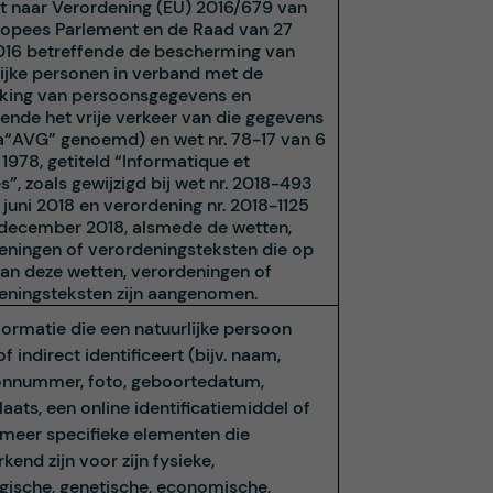
st naar Verordening (EU) 2016/679 van
ropees Parlement en de Raad van 27
2016 betreffende de bescherming van
lijke personen in verband met de
king van persoonsgegevens en
fende het vrije verkeer van die gegevens
na“AVG” genoemd) en wet nr. 78-17 van 6
 1978, getiteld “Informatique et
s”, zoals gewijzigd bij wet nr. 2018-493
juni 2018 en verordening nr. 2018-1125
 december 2018, alsmede de wetten,
eningen of verordeningsteksten die op
van deze wetten, verordeningen of
eningsteksten zijn aangenomen.
formatie die een natuurlijke persoon
of indirect identificeert (bijv. naam,
onnummer, foto, geboortedatum,
aats, een online identificatiemiddel of
 meer specifieke elementen die
end zijn voor zijn fysieke,
ogische, genetische, economische,