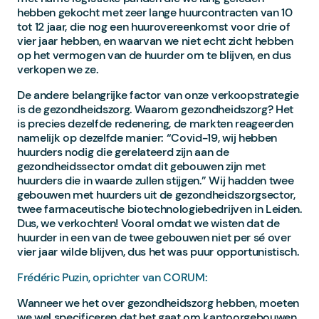
hebben gekocht met zeer lange huurcontracten van 10
tot 12 jaar, die nog een huurovereenkomst voor drie of
vier jaar hebben, en waarvan we niet echt zicht hebben
op het vermogen van de huurder om te blijven, en dus
verkopen we ze.
De andere belangrijke factor van onze verkoopstrategie
is de gezondheidszorg. Waarom gezondheidszorg? Het
is precies dezelfde redenering, de markten reageerden
namelijk op dezelfde manier: “Covid-19, wij hebben
huurders nodig die gerelateerd zijn aan de
gezondheidssector omdat dit gebouwen zijn met
huurders die in waarde zullen stijgen.” Wij hadden twee
gebouwen met huurders uit de gezondheidszorgsector,
twee farmaceutische biotechnologiebedrijven in Leiden.
Dus, we verkochten! Vooral omdat we wisten dat de
huurder in een van de twee gebouwen niet per sé over
vier jaar wilde blijven, dus het was puur opportunistisch.
Frédéric Puzin, oprichter van CORUM:
Wanneer we het over gezondheidszorg hebben, moeten
we wel specificeren dat het gaat om kantoorgebouwen