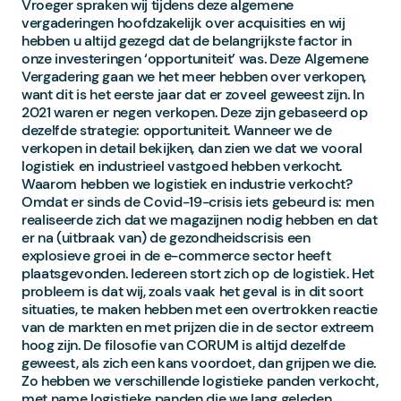
Vroeger spraken wij tijdens deze algemene
vergaderingen hoofdzakelijk over acquisities en wij
hebben u altijd gezegd dat de belangrijkste factor in
onze investeringen ‘opportuniteit’ was. Deze Algemene
Vergadering gaan we het meer hebben over verkopen,
want dit is het eerste jaar dat er zoveel geweest zijn. In
2021 waren er negen verkopen. Deze zijn gebaseerd op
dezelfde strategie: opportuniteit. Wanneer we de
verkopen in detail bekijken, dan zien we dat we vooral
logistiek en industrieel vastgoed hebben verkocht.
Waarom hebben we logistiek en industrie verkocht?
Omdat er sinds de Covid-19-crisis iets gebeurd is: men
realiseerde zich dat we magazijnen nodig hebben en dat
er na (uitbraak van) de gezondheidscrisis een
explosieve groei in de e-commerce sector heeft
plaatsgevonden. Iedereen stort zich op de logistiek. Het
probleem is dat wij, zoals vaak het geval is in dit soort
situaties, te maken hebben met een overtrokken reactie
van de markten en met prijzen die in de sector extreem
hoog zijn. De filosofie van CORUM is altijd dezelfde
geweest, als zich een kans voordoet, dan grijpen we die.
Zo hebben we verschillende logistieke panden verkocht,
met name logistieke panden die we lang geleden